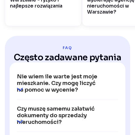
najlepsze rozwiązania
nieruchomości w
Warszawie?
FAQ
Często zadawane pytania
Nie wiem ile warte jest moje
mieszkanie. Czy mogę liczyć
na pomoc w wycenie?
Tak. W ramach bezpłatnej konsultacji
Czy muszę samemu załatwić
przygotuję realną, uczciwą wycenę
dokumenty do sprzedaży
opartą na danych z rynku i moim
nieruchomości?
doświadczeniu.