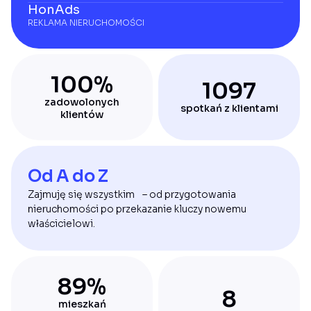
HonAds
REKLAMA NIERUCHOMOŚCI
100%
1097
zadowolonych
spotkań z klientami
klientów
Od A do Z
Zajmuję się wszystkim – od przygotowania
nieruchomości po przekazanie kluczy nowemu
właścicielowi.
89%
8
mieszkań