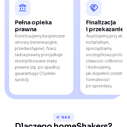
Pełna opieka
Finalizacja
prawna
i przekazanie
Konstruujemy bezpieczne
Asystujemy przy akci
umowy (rezerwacyjne,
notarialnym,
przedwstępne). Nasz
sporządzamy
radca prawny porządkuje
szczegółowy protok
skomplikowane stany
zdawczo-odbiorczy
prawne (np. po spadku),
i instruujemy,
gwarantując Ci pełen
jak dopełnić ostatni
spokój.
formalności
po sprzedaży.
O NAS
Dlaczego homeShakers?