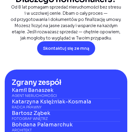
Od 8 lat pomagam sprzedać nieruchomości bez stresu
i w uczciwej cenie. Dbam o cały proces —
od przygotowania i dokumentów po finalizację umowy.
Możesz liczyć na jasne zasady i wsparcie na każdym
etapie. Jeśli rozważasz sprzedaż — chętnie opowiem,
jak mogłoby to wyglądać w Twoim przypadku.
Skontaktuj się ze mną
Zgrany zespół
Kamil Banaszek
AGENT NIERUCHOMOŚCI
Katarzyna Księżniak-Kosmala
RADCA PRAWNY
Bartosz Ząbek
FOTOGRAF WNĘTRZ
Bohdana Palamarchuk
ARCHITEKT