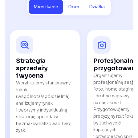
Mieszkanie
Dom
Działka
Strategia
Profesjonalne
sprzedaży
przygotowani
i wycena
Organizujemy
profesjonalną sesję
Weryfikujemy stan prawny
foto, home staging
lokalu
i drobne naprawy
(wspólnota/spółdzielnia),
na nasz koszt.
analizujemy rynek
Przygotowujemy
i tworzymy indywidualną
precyzyjny rzut lokalu
strategię sprzedaży,
by zachwycić
by zmaksymalizować Twój
kupujących
zysk.
i przyspieszyć sprzed