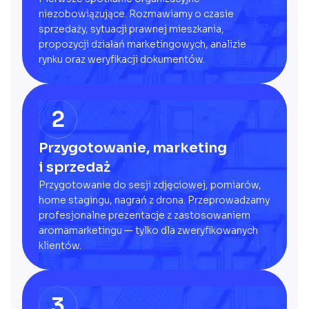
niezobowiązujące. Rozmawiamy o czasie
sprzedaży, sytuacji prawnej mieszkania,
propozycji działań marketingowych, analizie
rynku oraz weryfikacji dokumentów.
2
Przygotowanie, marketing
i sprzedaż
Przygotowanie do sesji zdjęciowej, pomiarów,
home stagingu, nagrań z drona. Przeprowadzamy
profesjonalne prezentacje z zastosowaniem
aromamarketingu — tylko dla zweryfikowanych
klientów.
3