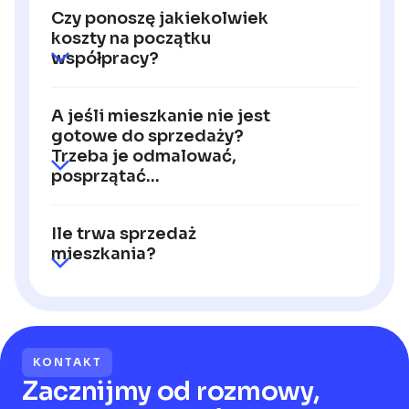
Nie, wszystkim się zajmę – pozyskam
Czy ponoszę jakiekolwiek
niezbędne dokumenty z urzędu dzielnicy,
koszty na początku
gminy i starostwa, a także świadectwo
współpracy?
charakterystyki energetycznej.
Nie, pobieramy wynagrodzenie tylko
A jeśli mieszkanie nie jest
wtedy, gdy jest faktyczny klient
gotowe do sprzedaży?
i transakcja dojdzie do skutku.
Trzeba je odmalować,
posprzątać...
W ramach współpracy organizuję
Ile trwa sprzedaż
odświeżenie mieszkania, sprzątanie,
mieszkania?
home staging, a także profesjonalną
sesję zdjęciową, pomiary
Sprzedaż mieszkania trwa zazwyczaj do 2
do przygotowania rzutu, aromamarketing
miesięcy.
oraz ozonowanie.
KONTAKT
Zacznijmy od rozmowy,