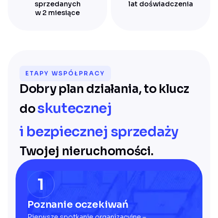
sprzedanych
lat doświadczenia
w 2 miesiące
ETAPY WSPÓŁPRACY
Dobry plan działania, to klucz
skutecznej
do
i bezpiecznej sprzedaży
Twojej nieruchomości.
1
Poznanie oczekiwań
Pierwsze spotkanie organizacyjne –