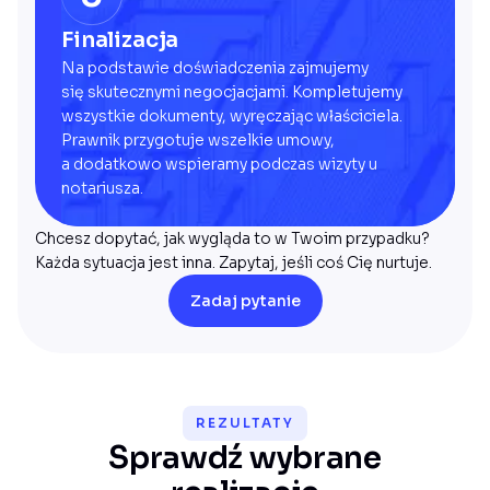
Finalizacja
Na podstawie doświadczenia zajmujemy
się skutecznymi negocjacjami. Kompletujemy
wszystkie dokumenty, wyręczając właściciela.
Prawnik przygotuje wszelkie umowy,
a dodatkowo wspieramy podczas wizyty u
notariusza.
Chcesz dopytać, jak wygląda to w Twoim przypadku?
Każda sytuacja jest inna. Zapytaj, jeśli coś Cię nurtuje.
Zadaj pytanie
REZULTATY
Sprawdź wybrane